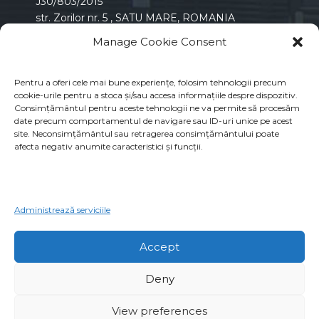
J30/803/2015
str. Zorilor nr. 5 , SATU MARE, ROMANIA
Manage Cookie Consent
MODALITATI DE PLATA
Transfer Bancar
Pentru a oferi cele mai bune experiențe, folosim tehnologii precum
Credit / Debit Cards (Visa & Mastercard)
cookie-urile pentru a stoca și/sau accesa informațiile despre dispozitiv.
Stripe
Consimțământul pentru aceste tehnologii ne va permite să procesăm
PayPal
date precum comportamentul de navigare sau ID-uri unice pe acest
site. Neconsimțământul sau retragerea consimțământului poate
TERMENI LEGALI
afecta negativ anumite caracteristici și funcții.
Termeni de utilizare
Politica confidentialitatii
A.N.P.C.
Administrează serviciile
S.O.L.
INFO
Accept
Preturile sunt exprimate in EURO, calculate la
Deny
cursul BNR din ziua facturarii + 2%. Preturile
afisate INCLUD TVA.
View preferences