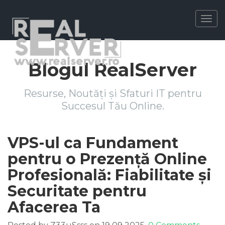
Togg
navig
Blogul RealServer
Resurse, Noutăți și Sfaturi IT pentru
Succesul Tău Online.
VPS-ul ca Fundament
pentru o Prezență Online
Profesională: Fiabilitate și
Securitate pentru
Afacerea Ta