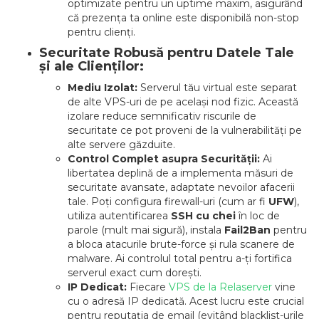
optimizate pentru un uptime maxim, asigurând
că prezența ta online este disponibilă non-stop
pentru clienți.
Securitate Robusă pentru Datele Tale
și ale Clienților:
Mediu Izolat:
Serverul tău virtual este separat
de alte VPS-uri de pe același nod fizic. Această
izolare reduce semnificativ riscurile de
securitate ce pot proveni de la vulnerabilități pe
alte servere găzduite.
Control Complet asupra Securității:
Ai
libertatea deplină de a implementa măsuri de
securitate avansate, adaptate nevoilor afacerii
tale. Poți configura firewall-uri (cum ar fi
UFW
),
utiliza autentificarea
SSH cu chei
în loc de
parole (mult mai sigură), instala
Fail2Ban
pentru
a bloca atacurile brute-force și rula scanere de
malware. Ai controlul total pentru a-ți fortifica
serverul exact cum dorești.
IP Dedicat:
Fiecare
VPS de la Relaserver
vine
cu o adresă IP dedicată. Acest lucru este crucial
pentru reputația de email (evitând blacklist-urile