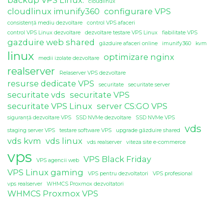
backup VPS Linux.
cloudlinux
cloudlinux imunify360
configurare VPS
consistență mediu dezvoltare
control VPS afaceri
control VPS Linux dezvoltare
dezvoltare testare VPS Linux
fiabilitate VPS
gazduire web shared
găzduire afaceri online
imunify360
kvm
linux
optimizare nginx
medii izolate dezvoltare
realserver
Relaserver VPS dezvoltare
resurse dedicate VPS
securitate
securitate server
securitate vds
securitate VPS
securitate VPS Linux
server CS:GO VPS
siguranță dezvoltare VPS
SSD NVMe dezvoltare
SSD NVMe VPS
vds
staging server VPS
testare software VPS
upgrade găzduire shared
vds kvm
vds linux
vds realserver
viteza site e-commerce
vps
VPS Black Friday
VPS agencii web
VPS Linux gaming
VPS pentru dezvoltatori
VPS profesional
vps realserver
WHMCS Proxmox dezvoltatori
WHMCS Proxmox VPS