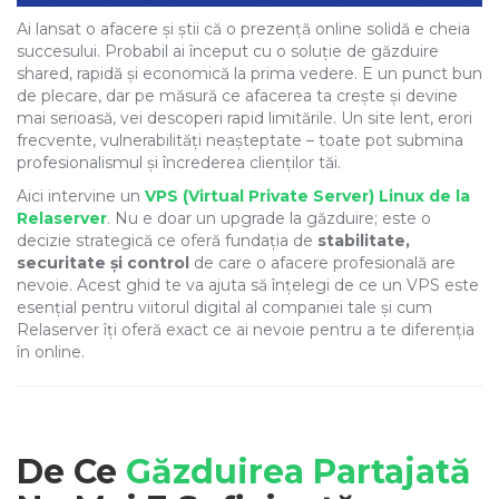
Ai lansat o afacere și știi că o prezență online solidă e cheia
succesului. Probabil ai început cu o soluție de găzduire
shared, rapidă și economică la prima vedere. E un punct bun
de plecare, dar pe măsură ce afacerea ta crește și devine
mai serioasă, vei descoperi rapid limitările. Un site lent, erori
frecvente, vulnerabilități neașteptate – toate pot submina
profesionalismul și încrederea clienților tăi.
Aici intervine un
VPS (Virtual Private Server) Linux de la
Relaserver
. Nu e doar un upgrade la găzduire; este o
decizie strategică ce oferă fundația de
stabilitate,
securitate și control
de care o afacere profesională are
nevoie. Acest ghid te va ajuta să înțelegi de ce un VPS este
esențial pentru viitorul digital al companiei tale și cum
Relaserver îți oferă exact ce ai nevoie pentru a te diferenția
în online.
De Ce
Găzduirea Partajată