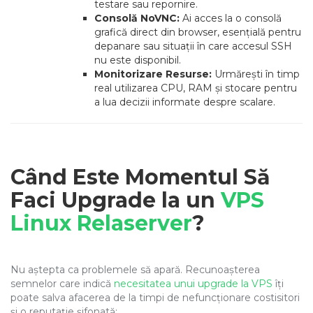
testare sau repornire.
Consolă NoVNC:
Ai acces la o consolă
grafică direct din browser, esențială pentru
depanare sau situații în care accesul SSH
nu este disponibil.
Monitorizare Resurse:
Urmărești în timp
real utilizarea CPU, RAM și stocare pentru
a lua decizii informate despre scalare.
Când Este Momentul Să
Faci Upgrade la un
VPS
Linux Relaserver
?
Nu aștepta ca problemele să apară. Recunoașterea
semnelor care indică
necesitatea unui upgrade la VPS
îți
poate salva afacerea de la timpi de nefuncționare costisitori
și o reputație șifonată: