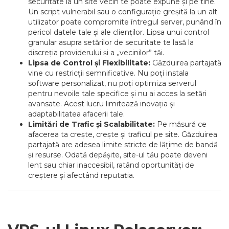
securitate la un site vecin te poate expune și pe tine.
Un script vulnerabil sau o configurație greșită la un alt
utilizator poate compromite întregul server, punând în
pericol datele tale și ale clienților. Lipsa unui control
granular asupra setărilor de securitate te lasă la
discreția providerului și a „vecinilor” tăi.
Lipsa de Control și Flexibilitate:
Găzduirea partajată
vine cu restricții semnificative. Nu poți instala
software personalizat, nu poți optimiza serverul
pentru nevoile tale specifice și nu ai acces la setări
avansate. Acest lucru limitează inovația și
adaptabilitatea afacerii tale.
Limitări de Trafic și Scalabilitate:
Pe măsură ce
afacerea ta crește, crește și traficul pe site. Găzduirea
partajată are adesea limite stricte de lățime de bandă
și resurse. Odată depășite, site-ul tău poate deveni
lent sau chiar inaccesibil, ratând oportunități de
creștere și afectând reputația.