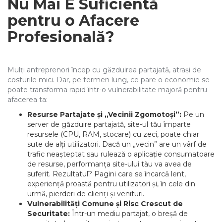
Nu Mai E Suficientă
pentru o Afacere
Profesională?
Mulți antreprenori încep cu găzduirea partajată, atrași de
costurile mici. Dar, pe termen lung, ce pare o economie se
poate transforma rapid într-o vulnerabilitate majoră pentru
afacerea ta:
Resurse Partajate și „Vecinii Zgomotoși”:
Pe un
server de găzduire partajată, site-ul tău împarte
resursele (CPU, RAM, stocare) cu zeci, poate chiar
sute de alți utilizatori. Dacă un „vecin” are un vârf de
trafic neașteptat sau rulează o aplicație consumatoare
de resurse, performanța site-ului tău va avea de
suferit. Rezultatul? Pagini care se încarcă lent,
experiență proastă pentru utilizatori și, în cele din
urmă, pierderi de clienți și venituri.
Vulnerabilități Comune și Risc Crescut de
Securitate:
Într-un mediu partajat, o breșă de