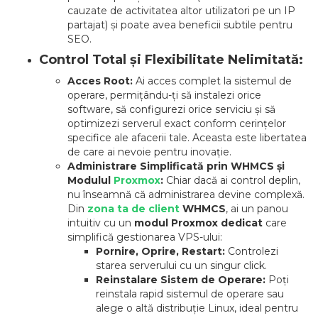
cauzate de activitatea altor utilizatori pe un IP
partajat) și poate avea beneficii subtile pentru
SEO.
Control Total și Flexibilitate Nelimitată:
Acces Root:
Ai acces complet la sistemul de
operare, permițându-ți să instalezi orice
software, să configurezi orice serviciu și să
optimizezi serverul exact conform cerințelor
specifice ale afacerii tale. Aceasta este libertatea
de care ai nevoie pentru inovație.
Administrare Simplificată prin WHMCS și
Modulul
Proxmox
:
Chiar dacă ai control deplin,
nu înseamnă că administrarea devine complexă.
Din
zona ta de client
WHMCS
, ai un panou
intuitiv cu un
modul Proxmox dedicat
care
simplifică gestionarea VPS-ului:
Pornire, Oprire, Restart:
Controlezi
starea serverului cu un singur click.
Reinstalare Sistem de Operare:
Poți
reinstala rapid sistemul de operare sau
alege o altă distribuție Linux, ideal pentru