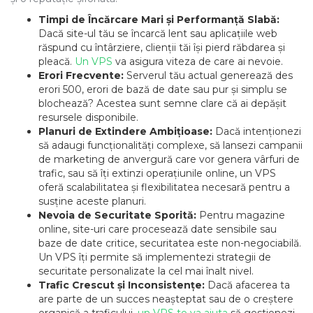
Timpi de Încărcare Mari și Performanță Slabă:
Dacă site-ul tău se încarcă lent sau aplicațiile web
răspund cu întârziere, clienții tăi își pierd răbdarea și
pleacă.
Un VPS
va asigura viteza de care ai nevoie.
Erori Frecvente:
Serverul tău actual generează des
erori 500, erori de bază de date sau pur și simplu se
blochează? Acestea sunt semne clare că ai depășit
resursele disponibile.
Planuri de Extindere Ambițioase:
Dacă intenționezi
să adaugi funcționalități complexe, să lansezi campanii
de marketing de anvergură care vor genera vârfuri de
trafic, sau să îți extinzi operațiunile online, un VPS
oferă scalabilitatea și flexibilitatea necesară pentru a
susține aceste planuri.
Nevoia de Securitate Sporită:
Pentru magazine
online, site-uri care procesează date sensibile sau
baze de date critice, securitatea este non-negociabilă.
Un VPS îți permite să implementezi strategii de
securitate personalizate la cel mai înalt nivel.
Trafic Crescut și Inconsistențe:
Dacă afacerea ta
are parte de un succes neașteptat sau de o creștere