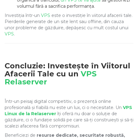
organică a traficului,
un VPS te va ajuta
să gestionezi
volumul fără a sacrifica performanța.
Investiția într-un
VPS
este o investiție în viitorul afacerii tale.
Pierderile generate de un site lent sau offline, din cauza
unor probleme de găzduire, depășesc cu mult costul unui
VPS
.
Concluzie: Investește în Viitorul
Afacerii Tale cu un
VPS
Relaserver
Într-un peisaj digital competitiv, o prezență online
profesională și fiabilă nu este un lux, ci o necesitate. Un
VPS
Linux de la Relaserver
îți oferă nu doar o soluție de
găzduire, ci o fundație solidă pe care să-ți construiești și să-ți
scalezi afacerea fără compromisuri.
Beneficiezi de
resurse dedicate, securitate robustă,