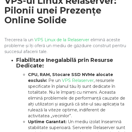
VPS-ul Linux Relaserver:
Pilonii unei Prezențe
Online Solide
Trecerea la un
VPS Linux de la Relaserver
elimină aceste
probleme și îți oferă un mediu de găzduire construit pentru
succesul afacerii tale.
Fiabilitate Inegalabilă prin Resurse
Dedicate:
CPU, RAM, Stocare SSD NVMe alocate
exclusiv:
Pe un
VPS Relaserver
, resursele
specificate în planul tău îți sunt dedicate în
totalitate. Nu le împarți cu nimeni. Aceasta
elimină problemele de performanță cauzate de
alți utilizatori și asigură că site-ul sau aplicația ta
rulează la viteze optime, indiferent de
activitatea „vecinilor”.
Uptime Garantat:
Un mediu izolat înseamnă
stabilitate superioară. Serverele Relaserver sunt