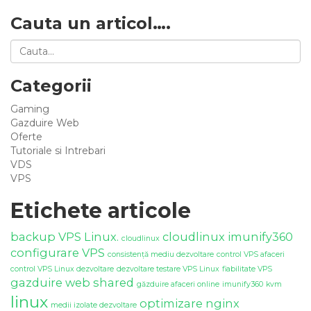
Cauta un articol….
Categorii
Gaming
Gazduire Web
Oferte
Tutoriale si Intrebari
VDS
VPS
Etichete articole
backup VPS Linux.
cloudlinux imunify360
cloudlinux
configurare VPS
consistență mediu dezvoltare
control VPS afaceri
control VPS Linux dezvoltare
dezvoltare testare VPS Linux
fiabilitate VPS
gazduire web shared
găzduire afaceri online
imunify360
kvm
linux
optimizare nginx
medii izolate dezvoltare