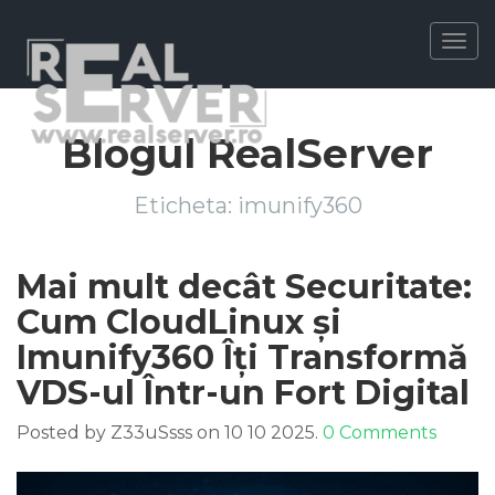
Togg
navig
Blogul RealServer
Eticheta:
imunify360
Mai mult decât Securitate:
Cum CloudLinux și
Imunify360 Îți Transformă
VDS-ul Într-un Fort Digital
Posted by Z33uSsss on 10 10 2025.
0 Comments