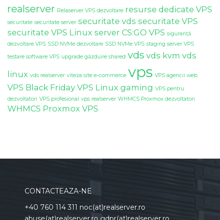
realserver
resurse dedicate VPS
Relaserver VPS dezvoltare
securitate vds
securitate VPS
securitate
securitate server
securitate VPS Linux
server CS:GO VPS
siguranță
dezvoltare VPS
SSD NVMe dezvoltare
SSD NVMe VPS
staging server VPS
vds
vds kvm
vds
testare software VPS
upgrade găzduire shared
vps
linux
vds realserver
viteza site e-commerce
VPS agencii web
VPS Black Friday
VPS Linux gaming
VPS pentru
dezvoltatori
VPS profesional
vps realserver
WHMCS Proxmox dezvoltatori
WHMCS Proxmox VPS
CONTACTEAZA-NE
+40 760 114 311 noc(at)realserver.ro
abuse(at)realserver.ro gdpr(at)realserver.ro