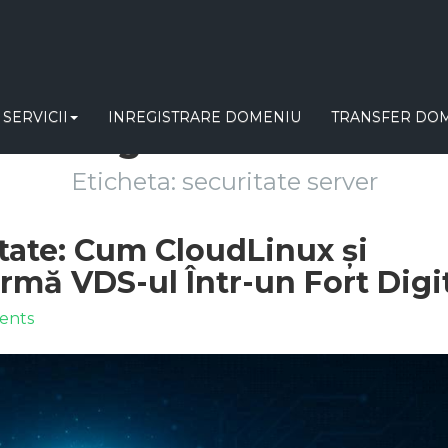
SERVICII
INREGISTRARE DOMENIU
TRANSFER DOM
Blogul RealServer
Eticheta:
securitate server
tate: Cum CloudLinux și
rmă VDS-ul Într-un Fort Digi
ents