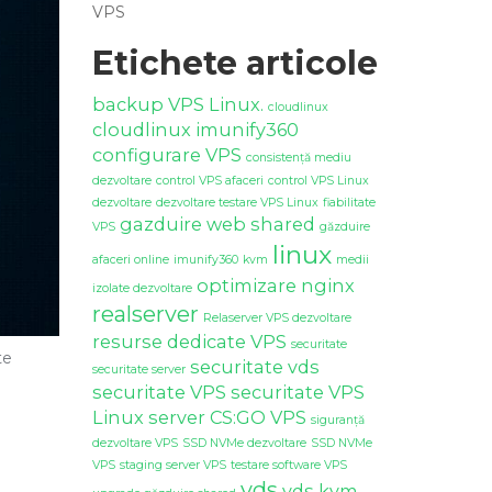
VPS
Etichete articole
backup VPS Linux.
cloudlinux
cloudlinux imunify360
configurare VPS
consistență mediu
dezvoltare
control VPS afaceri
control VPS Linux
dezvoltare
dezvoltare testare VPS Linux
fiabilitate
gazduire web shared
VPS
găzduire
linux
afaceri online
imunify360
kvm
medii
optimizare nginx
izolate dezvoltare
realserver
Relaserver VPS dezvoltare
resurse dedicate VPS
securitate
te
securitate vds
securitate server
securitate VPS
securitate VPS
Linux
server CS:GO VPS
siguranță
dezvoltare VPS
SSD NVMe dezvoltare
SSD NVMe
VPS
staging server VPS
testare software VPS
vds
vds kvm