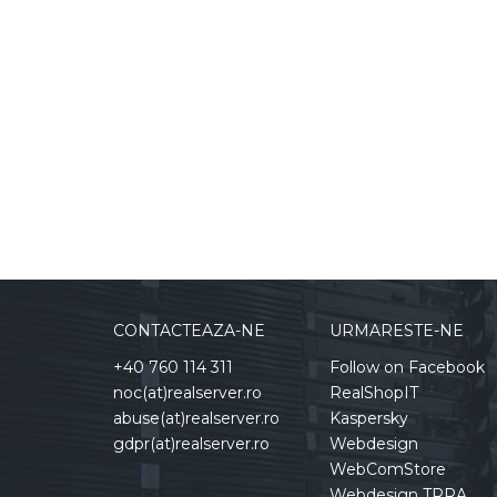
CONTACTEAZA-NE
URMARESTE-NE
+40 760 114 311
Follow on Facebook
noc(at)realserver.ro
RealShopIT
abuse(at)realserver.ro
Kaspersky
gdpr(at)realserver.ro
Webdesign
WebComStore
Webdesign TRRA