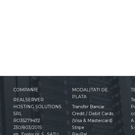
COMPANIE
MODALITATI DE
T
PLATA
REALSERVER
Te
HOSTING SOLUTIONS
Transfer Bancar
Po
SRL
Credit / Debit Cards
co
RO35279472
(Visa & Mastercard)
A.
J30/803/2015
Stripe
S.
str. Zorilor nr. 5 , SATU
PayPal