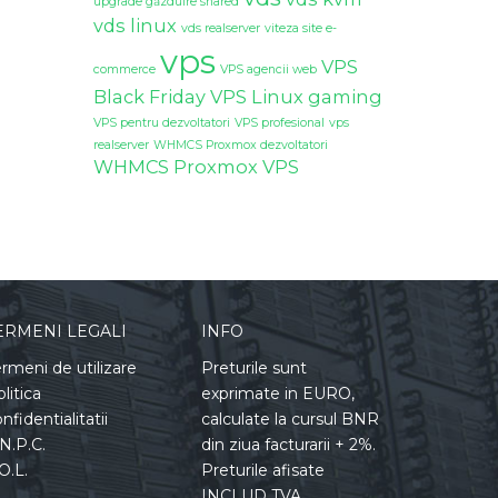
upgrade găzduire shared
vds linux
vds realserver
viteza site e-
vps
VPS
commerce
VPS agencii web
Black Friday
VPS Linux gaming
VPS pentru dezvoltatori
VPS profesional
vps
realserver
WHMCS Proxmox dezvoltatori
WHMCS Proxmox VPS
ERMENI LEGALI
INFO
rmeni de utilizare
Preturile sunt
litica
exprimate in EURO,
nfidentialitatii
calculate la cursul BNR
N.P.C.
din ziua facturarii + 2%.
O.L.
Preturile afisate
INCLUD TVA.