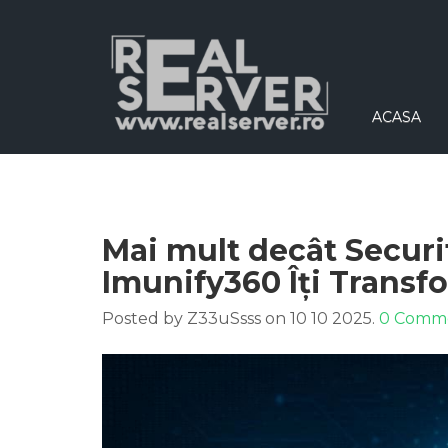
ACASA
Mai mult decât Securi
Imunify360 Îți Transfo
Posted by Z33uSsss on 10 10 2025.
0 Comm