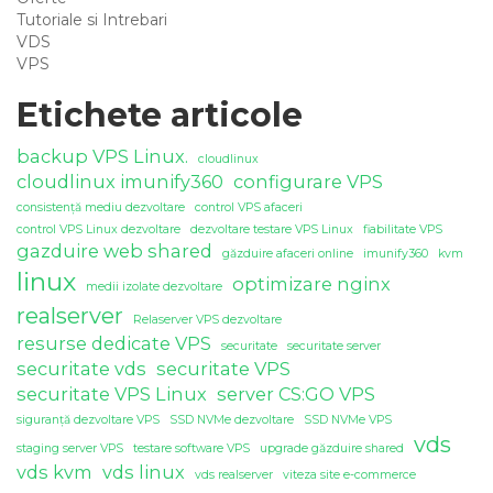
Tutoriale si Intrebari
VDS
VPS
Etichete articole
backup VPS Linux.
cloudlinux
cloudlinux imunify360
configurare VPS
consistență mediu dezvoltare
control VPS afaceri
control VPS Linux dezvoltare
dezvoltare testare VPS Linux
fiabilitate VPS
gazduire web shared
găzduire afaceri online
imunify360
kvm
linux
optimizare nginx
medii izolate dezvoltare
realserver
Relaserver VPS dezvoltare
resurse dedicate VPS
securitate
securitate server
securitate vds
securitate VPS
securitate VPS Linux
server CS:GO VPS
siguranță dezvoltare VPS
SSD NVMe dezvoltare
SSD NVMe VPS
vds
staging server VPS
testare software VPS
upgrade găzduire shared
vds kvm
vds linux
vds realserver
viteza site e-commerce