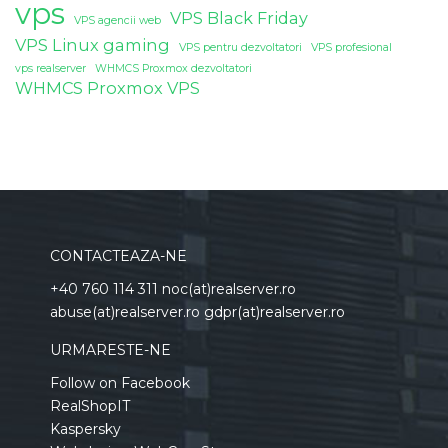
vps
VPS Black Friday
VPS agencii web
VPS Linux gaming
VPS pentru dezvoltatori
VPS profesional
vps realserver
WHMCS Proxmox dezvoltatori
WHMCS Proxmox VPS
CONTACTEAZA-NE
+40 760 114 311 noc(at)realserver.ro
abuse(at)realserver.ro gdpr(at)realserver.ro
URMARESTE-NE
Follow on Facebook
RealShopIT
Kaspersky