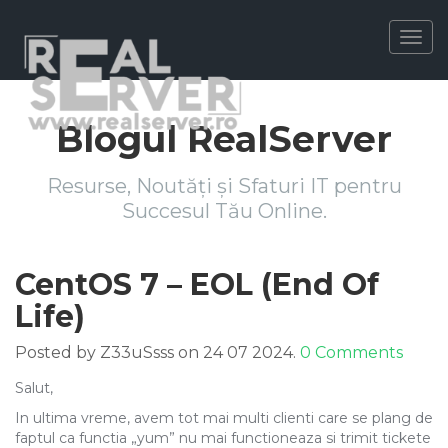
Togg
navig
Blogul RealServer
Resurse, Noutăți și Sfaturi IT pentru
Succesul Tău Online.
CentOS 7 – EOL (End Of
Life)
Posted by Z33uSsss on 24 07 2024.
0 Comments
Salut,
In ultima vreme, avem tot mai multi clienti care se plang de
faptul ca functia „yum” nu mai functioneaza si trimit tickete