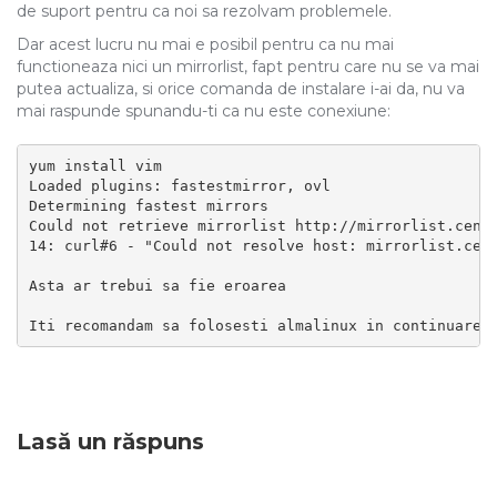
de suport pentru ca noi sa rezolvam problemele.
Dar acest lucru nu mai e posibil pentru ca nu mai
functioneaza nici un mirrorlist, fapt pentru care nu se va mai
putea actualiza, si orice comanda de instalare i-ai da, nu va
mai raspunde spunandu-ti ca nu este conexiune:
yum install vim

Loaded plugins: fastestmirror, ovl

Determining fastest mirrors

Could not retrieve mirrorlist http://mirrorlist.cento
14: curl#6 - "Could not resolve host: mirrorlist.cent
Asta ar trebui sa fie eroarea

Iti recomandam sa folosesti almalinux in continuare.
Lasă un răspuns