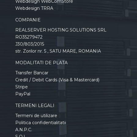
Webdesign WebComStore
Webdesign TRRA
COMPANIE
REALSERVER HOSTING SOLUTIONS SRL
RO35279472
J30/803/2015
str. Zorilor nr. 5 , SATU MARE, ROMANIA
MODALITATI DE PLATA
Transfer Bancar
Credit / Debit Cards (Visa & Mastercard)
Stripe
PayPal
TERMENI LEGALI
Termeni de utilizare
Politica confidentialitatii
A.N.P.C.
S.O.L.