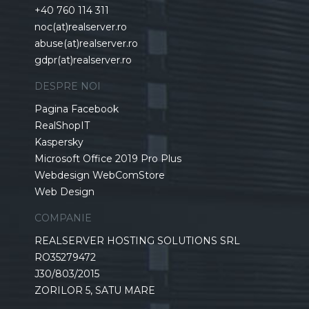
+40 760 114 311
noc(at)realserver.ro
abuse(at)realserver.ro
gdpr(at)realserver.ro
DESPRE NOI
Pagina Facebook
RealShopIT
Kaspersky
Microsoft Office 2019 Pro Plus
Webdesign WebComStore
Web Design
COMPANIE
REALSERVER HOSTING SOLUTIONS SRL
RO35279472
J30/803/2015
ZORILOR 5, SATU MARE