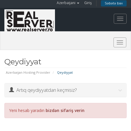
Azerbaijani
Giriş
Səbətə bax
Toggl
navig
Togg
navig
Qeydiyyat
Azerbaijan Hosting Provider
Qeydiyyat
Artıq qeydiyyatdan keçmisiz?
Yeni hesab yaradın
bizdən sifariş verin