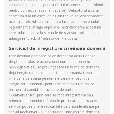
includem bineinteles pentru CS 1.6 (GameMenu, autobind
pentru connect si asa mai departe). Detinatorul a carui
server va rula un astfel de plugin i se va solicita scoaterea
acestuia, refuzul se considera o incalcare a prezentului
regulament si atrage dupa sine restrictionarea accesului
serviciului in cauza la site-urile de statistici online ce pot
adauga in "blacklist" adresa de IP alocata.
Serviciul de inregistrare si reinoire domenii
Este destinat persoanelor ce doresc sa achizitioneze
dreptul de folosire asupra unui nume de domeniu
neinregistrat sau sa prelungeasca un nume de domeniu
deja inregistrat- in aceasta situatie comanda trebuie sa
vina de la persoana pe numele careia a fost initial
inregistrat domeniul - pentru acest serviciu se aplica
termenii si conditiile practicate de partenerii
"RealServer.Ro"
prin care se face inregistrarea sau
reinnoirea domeniului. Preturile practicate pentru acest
serviciu pot sa difere radical fata de preturile afisate pe
site-ul RealServer.Ro la sectiunea "Inregistrare domenii",