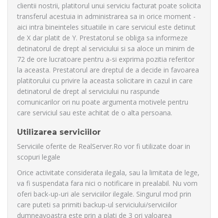
clientii nostrii, platitorul unui serviciu facturat poate solicita
transferul acestuia in administrarea sa in orice moment -
aici intra bineinteles situatiile in care serviciul este detinut
de X dar platit de Y. Prestatorul se obliga sa informeze
detinatorul de drept al serviciului si sa aloce un minim de
72 de ore lucratoare pentru a-si exprima pozitia referitor
la aceasta. Prestatorul are dreptul de a decide in favoarea
platitorului cu privire la aceasta solicitare in cazul in care
detinatorul de drept al serviciului nu raspunde
comunicarilor ori nu poate argumenta motivele pentru
care serviciul sau este achitat de o alta persoana.
Utilizarea serviciilor
Serviciile oferite de RealServer.Ro vor fi utilizate doar in
scopuri legale
Orice activitate considerata ilegala, sau la limitata de lege,
va fi suspendata fara nici o notificare in prealabil. Nu vom
oferi back-up-uri ale serviciilor ilegale. Singurul mod prin
care puteti sa primiti backup-ul serviciului/serviciilor
dumneavoastra este prin a plati de 3 ori valoarea