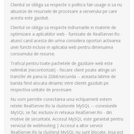
Clientul se obliga sa respecte o politica fair-usage si sa nu
abuzeze de resursele de procesare a serverului pe care
acesta este gazduit.
Clientul se obliga sa respecte indrumarile in materie de
optimizare a aplicatiilor web - furnizate de RealServer.Ro -
atunci cand acesta din urma considera oportun activarea
unei functii incluse in aplicatia web pentru diminuarea
consumului de resurse.
Traficul pentru toate pachetele de gazduire web este
nelimitat (necontorizat) - fiecare client poate atinge un
transfer de pana la 2Gbit/secunda -- aceasta latime de
banda fiind alocata dinamic intre clientii gazduiti pe
respectiva unitate de procesare.
Nu vom permite conectarea unui echipament extern
retelei RealServer.Ro la clusterele MySQL -- conexiunile
MySQL se fac exclusiv in reteaua RealServer.Ro - din
motive de securitate. Accesul MySQL este garantat pentru
serviciul de webhosting | Accesul a altor servicii
RealServer.Ro la clusterul MySQL nu sunt blocate, insa pot