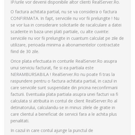
IP/urile vor devenii disponibile altor clienti RealServer.Ro.
O factura achitata partial, nu se va considera o factura
CONFIRMATA. In fapt, serviciile nu vor fii prelungite ! Nu
se vor lua in considerare solicitarile de racalculare a datei
scadente in baza unei plati partiale, cu alte cuvinte:
serviciile nu vor fii prelungite in cuantum calculat pe zile de
utilizare, perioada minima a abonamentelor contractate
fiind de 30 zile.
Orice plata efectuata in conturile RealServer.Ro asupra
unui serviciu facturat, fie si ea partiala este
NERAMBURSABILA ! RealServer.Ro nu poate fi tras la
raspundere pentru o factura achitata partial, in cazul in
care serviciile sunt suspendate din pricina neconfirmarii
facturii. Eventuala plata partiala asupra unei facturi va fi
calculata si atribuita in contul de client RealServer.Ro al
detinatorului, calculandu-se in minus zilele de gratie in
care clientul a beneficiat de servicii fara a le achita plus
penalitati.
In cazul in care contul ajunge la punctul de