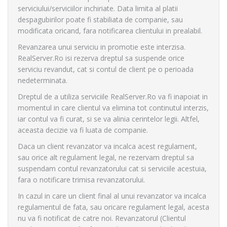
serviciului/serviciilor inchiriate. Data limita al platii
despagubirilor poate fi stabiliata de companie, sau
modificata oricand, fara notificarea clientului in prealabil.
Revanzarea unui serviciu in promotie este interzisa.
RealServer.Ro isi rezerva dreptul sa suspende orice
serviciu revandut, cat si contul de client pe o perioada
nedeterminata.
Dreptul de a utiliza serviciile RealServer.Ro va fi inapoiat in
momentul in care clientul va elimina tot continutul interzis,
iar contul va fi curat, si se va alinia cerintelor legii. Altfel,
aceasta decizie va fi luata de companie.
Daca un client revanzator va incalca acest regulament,
sau orice alt regulament legal, ne rezervam dreptul sa
suspendam contul revanzatorului cat si serviciile acestuia,
fara o notificare trimisa revanzatorului.
In cazul in care un client final al unui revanzator va incalca
regulamentul de fata, sau oricare regulament legal, acesta
nu va fi notificat de catre noi. Revanzatorul (Clientul