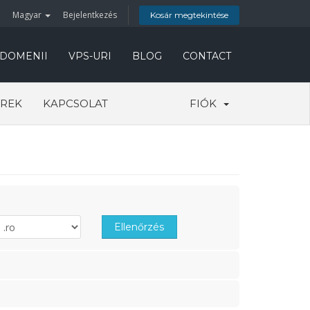
Magyar
Bejelentkezés
Kosár megtekintése
 DOMENII
VPS-URI
BLOG
CONTACT
REK
KAPCSOLAT
FIÓK
Ellenőrzés