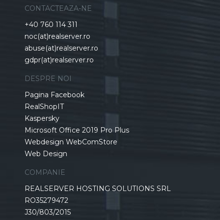
CONTACTEAZA-NE
+40 760 114 311
noc(at)realserver.ro
abuse(at)realserver.ro
gdpr(at)realserver.ro
DESPRE NOI
Pagina Facebook
RealShopIT
Kaspersky
Microsoft Office 2019 Pro Plus
Webdesign WebComStore
Web Design
COMPANIE
REALSERVER HOSTING SOLUTIONS SRL
RO35279472
J30/803/2015