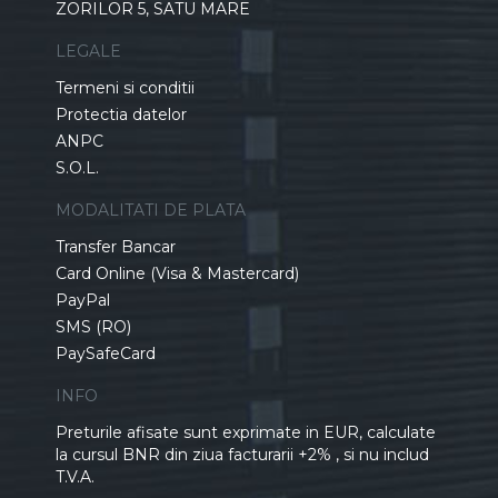
ZORILOR 5, SATU MARE
LEGALE
Termeni si conditii
Protectia datelor
ANPC
S.O.L.
MODALITATI DE PLATA
Transfer Bancar
Card Online (Visa & Mastercard)
PayPal
SMS (RO)
PaySafeCard
INFO
Preturile afisate sunt exprimate in EUR, calculate
la cursul BNR din ziua facturarii +2% , si nu includ
T.V.A.