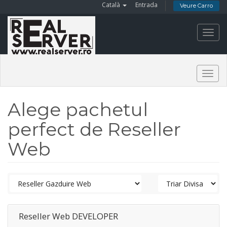
Català
Entrada
Veure Carro
Toggl
navig
Togg
navig
Alege pachetul
perfect de Reseller
Web
Reseller Web DEVELOPER