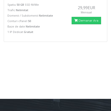
Spatiu
50 GB
SSD NVMe
29,99EUR
Trafic
Nelimitat
Mensual
Domenii / Subdomenii
Nelimitate
Demanar Ara
Conturi cPanel
50
Baze de date
Nelimitate
1 IP Dedicat
Gratuit